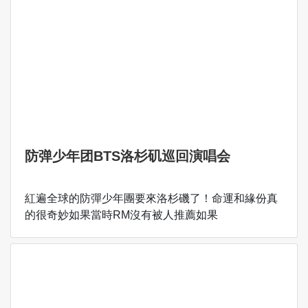
防弹少年团BTS洛杉矶巡回演唱会
紅遍全球的防彈少年團要來洛杉磯了！命運和緣份真
的很奇妙如果當時RM沒有被人推薦如果