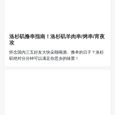
洛杉矶撸串指南！洛杉矶羊肉串/烤串/宵夜
攻
怀念国内三五好友大快朵颐喝酒、撸串的日子？洛杉
矶绝对分分钟可以满足你思乡的味蕾！