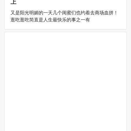
上
又是阳光明媚的一天几个闺蜜们也约着去商场血拼！
逛吃逛吃简直是人生最快乐的事之一有